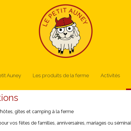
etit Auney
Les produits de la ferme
Activités
ions
ôtes, gîtes et camping à la ferme
pour vos fêtes de familles, anniversaires, mariages ou sémina